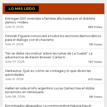
LO MÁS LEÍDO
Entregan 200 viviendas a familias afectadas por el doblete
sísmico +Video
Julio 21, 2026
869 Vistas
Dinorah Figuera convocará a todos los sectores democráticos
para el diálogo con el chavismo
Julio 21, 2026
781 Vistas
"No se debe reconstruir sobre las ruinas de La Guaira": La
advertencia de Karen Brewer-Carías tr...
Julio 07, 2026
767 Vistas
Hantavirus: Qué es, cómo se contagia y lo que dicen las
autoridades
Julio 21, 2026
670 Vistas
Hallan sin vida al niño argentino Lucas Gámez tras el doble
terremoto en Venezuela
Julio 08, 2026
581 Vistas
Encontrados abrazados: La conmovedora historia tras el