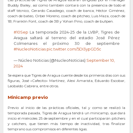
Buddy Bailey, así como también contará con la presencia de todo el
staff técnico, Gerardo Casadiego, coach de banca; Héctor Giménez,
coach de bateo, Orber Moreno, coach de pitcheo; Luis Maza, coach de
1B; Franklin Font, coach de 3B y Yohan Pino, coach de bullpen.
#10Sep
La temporada 2024-25 de la LVBP, Tigres de
Aragua saltará al terreno del estadio José Pérez
Colmenares el próximo 30 de septiembre
#NucleoNoticias
pic.twitter.com/5DI3ypGD5c
— Núcleo Noticias (@NucleoNoticias)
September 10,
2024
Se espera que Tigres de Aragua cuente desde los primeros días con sus
figuras, José «Cafecito» Martínez, Alexi Amarista, Eduardo Escobar,
Leobaldo Cabrera, entre otros.
Minicamp previo
Previo al inicio de las prácticas oficiales, tal y como se realizó la
temporada pasada, Tigres de Aragua tendrá un minicamp, que dará
inicio el miércoles 25 de septiembre y en el cual participarán pitchers
y catchers, que tienen más tiempo de inactividad, tras finalizar
temprano sus compromisos en diferentes ligas.