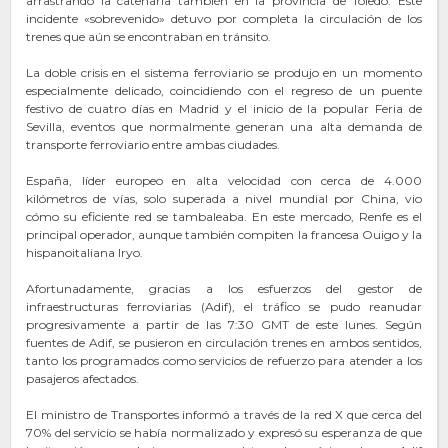
arrastrando la catenaria también en la provincia de Toledo. Este
incidente «sobrevenido» detuvo por completa la circulación de los
trenes que aún se encontraban en tránsito.
La doble crisis en el sistema ferroviario se produjo en un momento
especialmente delicado, coincidiendo con el regreso de un puente
festivo de cuatro días en Madrid y el inicio de la popular Feria de
Sevilla, eventos que normalmente generan una alta demanda de
transporte ferroviario entre ambas ciudades.
España, líder europeo en alta velocidad con cerca de 4.000
kilómetros de vías, solo superada a nivel mundial por China, vio
cómo su eficiente red se tambaleaba. En este mercado, Renfe es el
principal operador, aunque también compiten la francesa Ouigo y la
hispanoitaliana Iryo.
Afortunadamente, gracias a los esfuerzos del gestor de
infraestructuras ferroviarias (Adif), el tráfico se pudo reanudar
progresivamente a partir de las 7:30 GMT de este lunes. Según
fuentes de Adif, se pusieron en circulación trenes en ambos sentidos,
tanto los programados como servicios de refuerzo para atender a los
pasajeros afectados.
El ministro de Transportes informó a través de la red X que cerca del
70% del servicio se había normalizado y expresó su esperanza de que