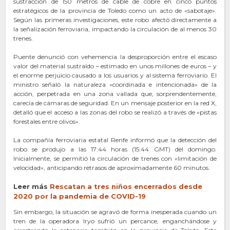
sustracción de 150 metros de cable de cobre en cinco puntos
estratégicos de la provincia de Toledo como un acto de «sabotaje».
Según las primeras investigaciones, este robo afectó directamente a
la señalización ferroviaria, impactando la circulación de al menos 30
trenes.
Puente denunció con vehemencia la desproporción entre el escaso
valor del material sustraído – estimado en unos millones de euros – y
el enorme perjuicio causado a los usuarios y al sistema ferroviario. El
ministro señaló la naturaleza «coordinada e intencionada» de la
acción, perpetrada en una zona vallada que, sorprendentemente,
carecía de cámaras de seguridad. En un mensaje posterior en la red X,
detalló que el acceso a las zonas del robo se realizó a través de «pistas
forestales entre olivos».
La compañía ferroviaria estatal Renfe informó que la detección del
robo se produjo a las 17:44 horas (15:44 GMT) del domingo.
Inicialmente, se permitió la circulación de trenes con «limitación de
velocidad», anticipando retrasos de aproximadamente 60 minutos.
Leer más
Rescatan a tres n
i
ños encerrados desde
2020 por la pandemia de COVID-19
Sin embargo, la situación se agravó de forma inesperada cuando un
tren de la operadora Iryo sufrió un percance, enganchándose y