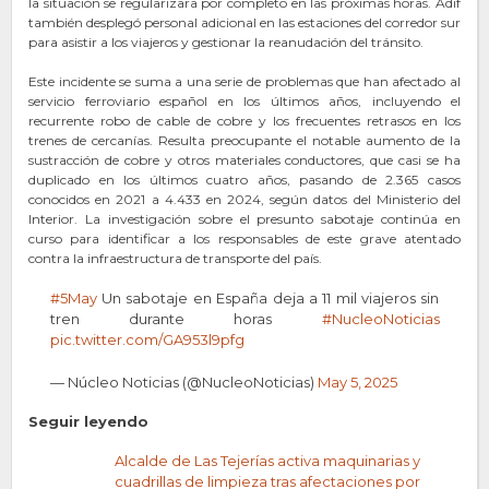
la situación se regularizara por completo en las próximas horas. Adif
también desplegó personal adicional en las estaciones del corredor sur
para asistir a los viajeros y gestionar la reanudación del tránsito.
Este incidente se suma a una serie de problemas que han afectado al
servicio ferroviario español en los últimos años, incluyendo el
recurrente robo de cable de cobre y los frecuentes retrasos en los
trenes de cercanías. Resulta preocupante el notable aumento de la
sustracción de cobre y otros materiales conductores, que casi se ha
duplicado en los últimos cuatro años, pasando de 2.365 casos
conocidos en 2021 a 4.433 en 2024, según datos del Ministerio del
Interior. La investigación sobre el presunto sabotaje continúa en
curso para identificar a los responsables de este grave atentado
contra la infraestructura de transporte del país.
#5May
Un sabotaje en España deja a 11 mil viajeros sin
tren durante horas
#NucleoNoticias
pic.twitter.com/GA953l9pfg
— Núcleo Noticias (@NucleoNoticias)
May 5, 2025
Seguir leyendo
Alcalde de Las Tejerías activa maquinarias y
cuadrillas de limpieza tras afectaciones por