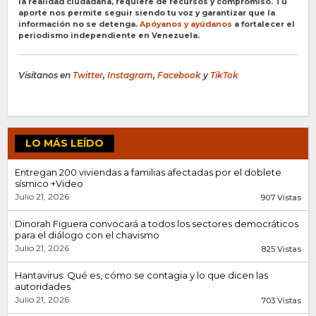
la realidad ciudadana, requiere de recursos y compromiso. Tu
aporte nos permite seguir siendo tu voz y garantizar que la
información no se detenga.
Apóyanos y ayúdanos
a fortalecer el
periodismo independiente en Venezuela.
Visítanos en
Twitter
,
Instagram
,
Facebook
y
TikTok
LO MÁS LEÍDO
Entregan 200 viviendas a familias afectadas por el doblete
sísmico +Video
Julio 21, 2026
907 Vistas
Dinorah Figuera convocará a todos los sectores democráticos
para el diálogo con el chavismo
Julio 21, 2026
825 Vistas
Hantavirus: Qué es, cómo se contagia y lo que dicen las
autoridades
Julio 21, 2026
703 Vistas