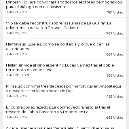
Dinorah Figuera convocará a todos los sectores democráticos
para el diálogo con el chavismo
Julio 21, 2026
781 Vistas
"No se debe reconstruir sobre las ruinas de La Guaira": La
advertencia de Karen Brewer-Carías tr...
Julio 07, 2026
767 Vistas
Hantavirus: Qué es, cómo se contagia y lo que dicen las
autoridades
Julio 21, 2026
667 Vistas
Hallan sin vida al niño argentino Lucas Gámez tras el doble
terremoto en Venezuela
Julio 08, 2026
580 Vistas
Minsalud confirma tres decesos por hantavirus en Anzoátegui
y descarta vínculo con casos de Bar...
Julio 21, 2026
463 Vistas
Encontrados abrazados: La conmovedora historia tras el
rescate de Fabio Bastardo y su madre en La...
Julio 13, 2026
462 Vistas
Ayuda internacional para Venezuela: ¿Cuánto dinero se ha