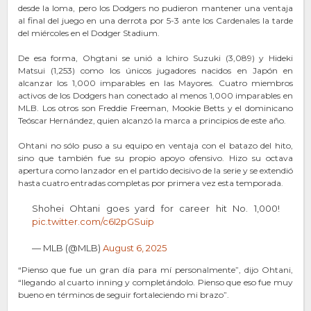
desde la loma, pero los Dodgers no pudieron mantener una ventaja
al final del juego en una derrota por 5-3 ante los Cardenales la tarde
del miércoles en el Dodger Stadium.
De esa forma, Ohgtani se unió a Ichiro Suzuki (3,089) y Hideki
Matsui (1,253) como los únicos jugadores nacidos en Japón en
alcanzar los 1,000 imparables en las Mayores. Cuatro miembros
activos de los Dodgers han conectado al menos 1,000 imparables en
MLB. Los otros son Freddie Freeman, Mookie Betts y el dominicano
Teóscar Hernández, quien alcanzó la marca a principios de este año.
Ohtani no sólo puso a su equipo en ventaja con el batazo del hito,
sino que también fue su propio apoyo ofensivo. Hizo su octava
apertura como lanzador en el partido decisivo de la serie y se extendió
hasta cuatro entradas completas por primera vez esta temporada.
Shohei Ohtani goes yard for career hit No. 1,000!
pic.twitter.com/c6I2pGSuip
— MLB (@MLB)
August 6, 2025
“Pienso que fue un gran día para mí personalmente”, dijo Ohtani,
“llegando al cuarto inning y completándolo. Pienso que eso fue muy
bueno en términos de seguir fortaleciendo mi brazo”.