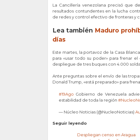
La Cancillería venezolana precisó que d
resultados contundentes en la lucha cont
de redes y control efectivo de fronteras y c
Lea también
Maduro prohí
días
Este martes, la portavoz de la Casa Blanc
para «usar todo su poder» para frenar el 
despliegue de tres buques con 4.000 solda
Ante preguntas sobre el envío de las tropa
Donald Trump, «está preparado» para frenar e
#19Ago
Gobierno de Venezuela advie
estabilidad de toda la región
#NucleoNo
— Núcleo Noticias (@NucleoNoticias)
Au
Seguir leyendo
Despliegan censo en Aragua