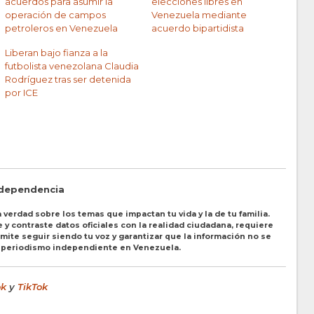
acuerdos para asumir la
elecciones libres en
operación de campos
Venezuela mediante
petroleros en Venezuela
acuerdo bipartidista
Liberan bajo fianza a la
futbolista venezolana Claudia
Rodríguez tras ser detenida
por ICE
ndependencia
 verdad sobre los temas que impactan tu vida y la de tu familia.
y contraste datos oficiales con la realidad ciudadana, requiere
ite seguir siendo tu voz y garantizar que la información no se
l periodismo independiente en Venezuela.
ok
y
TikTok