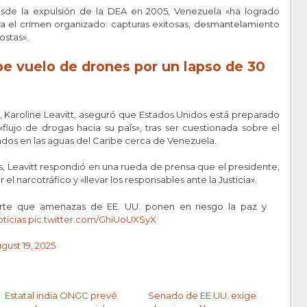
esde la expulsión de la DEA en 2005, Venezuela «ha logrado
ra el crimen organizado: capturas exitosas, desmantelamiento
ostas».
be v
ue
lo de drones por un lapso de 30
a, Karoline Leavitt, aseguró que Estados Unidos está preparado
«flujo de drogas hacia su país», tras ser cuestionada sobre el
dos en las aguas del Caribe cerca de Venezuela.
s, Leavitt respondió en una rueda de prensa que el presidente,
l narcotráfico y «llevar los responsables ante la Justicia».
rte que amenazas de EE. UU. ponen en riesgo la paz y
ticias
pic.twitter.com/GhiUoUXSyX
gust 19, 2025
Estatal india ONGC prevé
Senado de EE.UU. exige