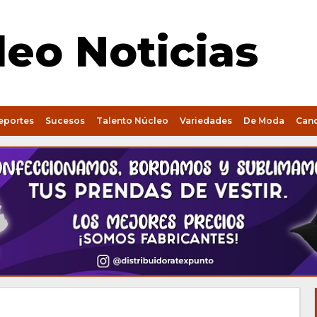
eo Noticias
eportes
Sucesos
Talento Núcleo
Variedades
De Moda
Can