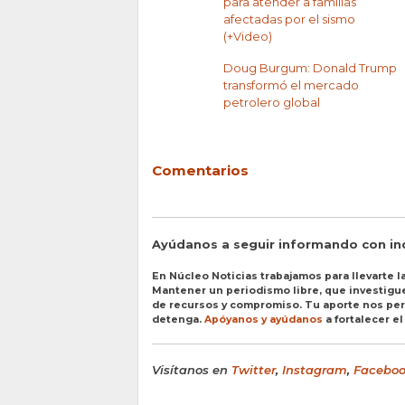
para atender a familias
afectadas por el sismo
(+Video)
Doug Burgum: Donald Trump
transformó el mercado
petrolero global
Comentarios
Ayúdanos a seguir informando con i
En Núcleo Noticias trabajamos para llevarte la
Mantener un periodismo libre, que investigue 
de recursos y compromiso. Tu aporte nos perm
detenga.
Apóyanos y ayúdanos
a fortalecer e
Visítanos en
Twitter
,
Instagram
,
Facebo