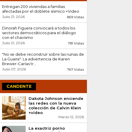
Entregan 200 viviendas a familias
afectadas por el doblete sísmico +Video
Julio 21, 2026
869 Vistas
Dinorah Figuera convocará a todos los
sectores democráticos para el diálogo
con el chavismo
Julio 21, 2026
781 Vistas
"No se debe reconstruir sobre las ruinas de
La Guaira": La advertencia de Karen
Brewer-Carías tr...
Julio 07, 2026
767 Vistas
Hantavirus: Qué es, cómo se contagia y lo
que dicen las autoridades
CANDENTE
Julio 21, 2026
670 Vistas
Dakota Johnson enciende
Hallan sin vida al niño argentino Lucas
las redes con la nueva
Gámez tras el doble terremoto en
colección de Calvin Klein
Venezuela
+vídeo
Julio 08, 2026
Marzo 12, 2026
581 Vistas
Encontrados abrazados: La conmovedora
La exactriz porno