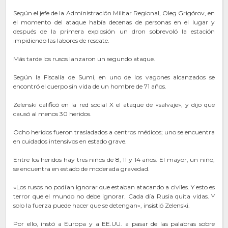
Según el jefe de la Administración Militar Regional, Oleg Grigórov, en
el momento del ataque había decenas de personas en el lugar y
después de la primera explosión un dron sobrevoló la estación
impidiendo las labores de rescate.
Más tarde los rusos lanzaron un segundo ataque.
Según la Fiscalía de Sumi, en uno de los vagones alcanzados se
encontró el cuerpo sin vida de un hombre de 71 años.
Zelenski calificó en la red social X el ataque de «salvaje», y dijo que
causó al menos 30 heridos.
Ocho heridos fueron trasladados a centros médicos; uno se encuentra
en cuidados intensivos en estado grave.
Entre los heridos hay tres niños de 8, 11 y 14 años. El mayor, un niño,
se encuentra en estado de moderada gravedad.
«Los rusos no podían ignorar que estaban atacando a civiles. Y esto es
terror que el mundo no debe ignorar. Cada día Rusia quita vidas. Y
solo la fuerza puede hacer que se detengan», insistió Zelenski.
Por ello, instó a Europa y a EE.UU. a pasar de las palabras sobre