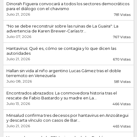
Dinorah Figuera convocará a todos los sectores democráticos
para el diálogo con el chavismo
Julio 21, 2026
781 Vistas
"No se debe reconstruir sobre las ruinas de La Guaira": La
advertencia de Karen Brewer-Carías tr...
Julio 07, 2026
767 Vistas
Hantavirus: Qué es, cómo se contagia y lo que dicen las
autoridades
Julio 21, 2026
670 Vistas
Hallan sin vida al niño argentino Lucas Gámez tras el doble
terremoto en Venezuela
Julio 08, 2026
581 Vistas
Encontrados abrazados: La conmovedora historia tras el
rescate de Fabio Bastardo y su madre en La...
Julio 13, 2026
466 Vistas
Minsalud confirma tres decesos por hantavirus en Anzoátegui
y descarta vínculo con casos de Bar...
Julio 21, 2026
465 Vistas