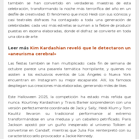
también se han convertido en verdaderas maestras de esta
celebración, transformando la noche más terrorífica del año en un
desfile de creatividad. El fenómeno que inició Heidi con sus icónicos y
casi teatrales disfraces ha contagiado a toda una generación de
celebridades: cada vez más estrellas se suman a la fiebre de producir
puestas en escena elaboradas, donde el disfraz se convierte en toda
una obra de arte.
Leer más
Kim Kardashian reveló que le detectaron un
«aneurisma cerebral»
Las fiestas también se han multiplicado: cada fin de semana de
octubre parece una pasarela temática horripilante, y quienes no
asisten a los exclusivos eventos de Los Ángeles o Nueva York
encuentran en Instagram su mejor escaparate. Allí, los famosos
despliegan sus creaciones más elaboradas, generando miles de likes.
Este Halloween 2025, la competición ha estado más reñida que
nunca. Kourtney Kardashian y Travis Barker sorprendieron con una
versión perfectamente coordinada de Jack y Sally; Heidi Klum y Tom
Kaulitz llevaron su tradicional performance al extremo
transformándose en una medusa y un caballero petrificado; Paris
Jackson apostó por un guiño inesperado al universo Tolkien al
convertirse en Gandalf, mientras que Julia Fox reinterpretó con su
característico sello provocador a Jackie Kennedy.