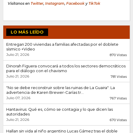
Visítanos en
Twitter
,
Instagram
,
Facebook
y
TikTok
LO MÁS LEÍDO
Entregan 200 viviendas a familias afectadas por el doblete
sísmico +Video
Julio 21, 2026
870 Vistas
Dinorah Figuera convocará a todos los sectores democráticos
para el diálogo con el chavismo
Julio 21, 2026
781 Vistas
"No se debe reconstruir sobre las ruinas de La Guaira": La
advertencia de Karen Brewer-Carías tr...
Julio 07, 2026
767 Vistas
Hantavirus: Qué es, cómo se contagia y lo que dicen las
autoridades
Julio 21, 2026
670 Vistas
Hallan sin vida al niño argentino Lucas Gámez tras el doble