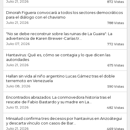
Julio 21, 2026
872 Vistas
Dinorah Figuera convocará a todos los sectores democráticos
para el diálogo con el chavismo
Julio 21, 2026
788 Vistas
"No se debe reconstruir sobre las ruinas de La Guaira": La
advertencia de Karen Brewer-Carías tr...
Julio 07, 2026
772 Vistas
Hantavirus: Qué es, cómo se contagia y lo que dicen las
autoridades
Julio 21, 2026
675 Vistas
Hallan sin vida al niño argentino Lucas Gámez tras el doble
terremoto en Venezuela
Julio 08, 2026
590 Vistas
Encontrados abrazados: La conmovedora historia tras el
rescate de Fabio Bastardo y su madre en La...
Julio 13, 2026
482 Vistas
Minsalud confirma tres decesos por hantavirus en Anzoátegui
y descarta vínculo con casos de Bar...
Julio 21, 2026
469 Vistas