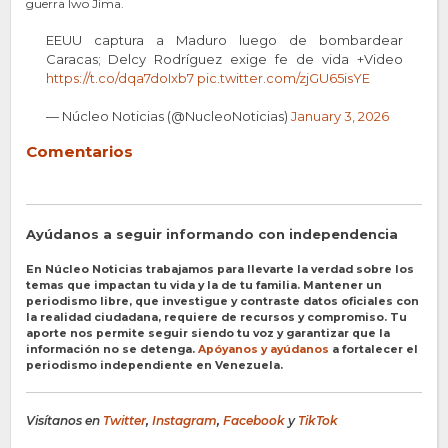
guerra Iwo Jima.
EEUU captura a Maduro luego de bombardear
Caracas; Delcy Rodríguez exige fe de vida +Video
https://t.co/dqa7doIxb7
pic.twitter.com/zjGU65isYE
— Núcleo Noticias (@NucleoNoticias)
January 3, 2026
Comentarios
Ayúdanos a seguir informando con independencia
En Núcleo Noticias trabajamos para llevarte la verdad sobre los
temas que impactan tu vida y la de tu familia. Mantener un
periodismo libre, que investigue y contraste datos oficiales con
la realidad ciudadana, requiere de recursos y compromiso. Tu
aporte nos permite seguir siendo tu voz y garantizar que la
información no se detenga.
Apóyanos y ayúdanos
a fortalecer el
periodismo independiente en Venezuela.
Visítanos en
Twitter
,
Instagram
,
Facebook
y
TikTok