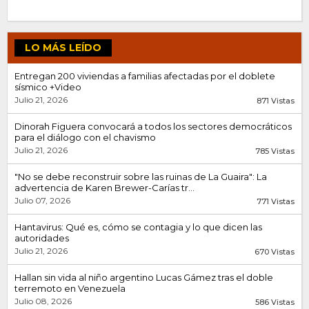
LO MÁS LEÍDO
Entregan 200 viviendas a familias afectadas por el doblete
sísmico +Video
Julio 21, 2026
871 Vistas
Dinorah Figuera convocará a todos los sectores democráticos
para el diálogo con el chavismo
Julio 21, 2026
785 Vistas
"No se debe reconstruir sobre las ruinas de La Guaira": La
advertencia de Karen Brewer-Carías tr...
Julio 07, 2026
771 Vistas
Hantavirus: Qué es, cómo se contagia y lo que dicen las
autoridades
Julio 21, 2026
670 Vistas
Hallan sin vida al niño argentino Lucas Gámez tras el doble
terremoto en Venezuela
Julio 08, 2026
586 Vistas