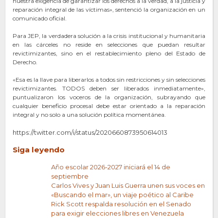
nuestra exigencia de garantizar los derechos a la verdad, a la justicia y
reparación integral de las víctimas», sentenció la organización en un
comunicado oficial.
Para JEP, la verdadera solución a la crisis institucional y humanitaria
en las cárceles no reside en selecciones que puedan resultar
revictimizantes, sino en el restablecimiento pleno del Estado de
Derecho.
«Esa es la llave para liberarlos a todos sin restricciones y sin selecciones
revictimizantes. TODOS deben ser liberados inmediatamente»,
puntualizaron los voceros de la organización, subrayando que
cualquier beneficio procesal debe estar orientado a la reparación
integral y no solo a una solución política momentánea.
https://twitter.com/i/status/2020660873950614013
Siga leyendo
Año escolar 2026-2027 iniciará el 14 de
septiembre
Carlos Vives y Juan Luis Guerra unen sus voces en
«Buscando el mar», un viaje poético al Caribe
Rick Scott respalda resolución en el Senado
para exigir elecciones libres en Venezuela