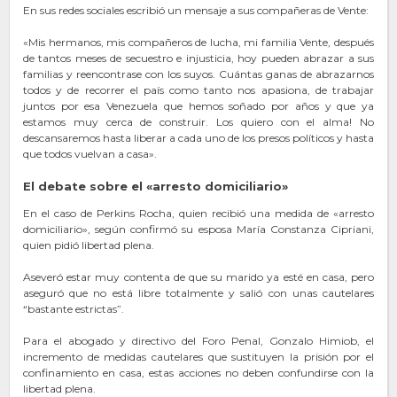
En sus redes sociales escribió un mensaje a sus compañeras de Vente:
«Mis hermanos, mis compañeros de lucha, mi familia Vente, después
de tantos meses de secuestro e injusticia, hoy pueden abrazar a sus
familias y reencontrase con los suyos. Cuántas ganas de abrazarnos
todos y de recorrer el país como tanto nos apasiona, de trabajar
juntos por esa Venezuela que hemos soñado por años y que ya
estamos muy cerca de construir. Los quiero con el alma! No
descansaremos hasta liberar a cada uno de los presos políticos y hasta
que todos vuelvan a casa».
El debate sobre el «arresto domiciliario»
En el caso de Perkins Rocha, quien recibió una medida de «arresto
domiciliario», según confirmó su esposa María Constanza Cipriani,
quien pidió libertad plena.
Aseveró estar muy contenta de que su marido ya esté en casa, pero
aseguró que no está libre totalmente y salió con unas cautelares
“bastante estrictas”.
Para el abogado y directivo del Foro Penal, Gonzalo Himiob, el
incremento de medidas cautelares que sustituyen la prisión por el
confinamiento en casa, estas acciones no deben confundirse con la
libertad plena.