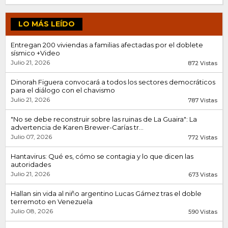
LO MÁS LEÍDO
Entregan 200 viviendas a familias afectadas por el doblete
sísmico +Video
Julio 21, 2026
872 Vistas
Dinorah Figuera convocará a todos los sectores democráticos
para el diálogo con el chavismo
Julio 21, 2026
787 Vistas
"No se debe reconstruir sobre las ruinas de La Guaira": La
advertencia de Karen Brewer-Carías tr...
Julio 07, 2026
772 Vistas
Hantavirus: Qué es, cómo se contagia y lo que dicen las
autoridades
Julio 21, 2026
673 Vistas
Hallan sin vida al niño argentino Lucas Gámez tras el doble
terremoto en Venezuela
Julio 08, 2026
590 Vistas