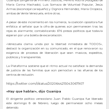
Guanipa (dirigente de Primero Justicia), Perkins Rocha (Abogado de
María Corina Machado), Luis Somaza de Voluntad Popular, Jesús
Armas (exconcejal caraqueño) y Dignora Hernández, María Oropeza,
ambas de Vente Venezuela, entre otras.
A pesar de este incremento en los números, la coalición opositora fue
enfática al señalar que la cifra de quienes aún permanecen tras las
rejas es alarmante, contabilizando 676 presos políticos que todavía
esperan por una boleta de excarcelación.
«Venezuela clama unida por la libertad inmediata de TODOS»,
destacó la organización en su comunicado, en el que renovaron su
exigencia de procesos de liberación que sean masivos, expeditos,
públicos y transparentes.
La Plataforma sostiene que el ritmo actual no satisface la demanda
de justicia de las familias que aún pernoctan a las afueras de los
centros de reclusión.
https://twitter.com/i/status/2020644215043067907
«Hay que hablar», dijo Guanipa
El dirigente político venezolano Juan Pablo Guanipa fue liberado
este domingo 8 de febrero, luego de permanecer ocho meses
detenido.