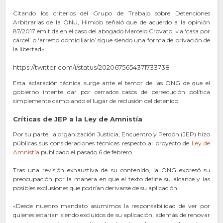
Citando los criterios del Grupo de Trabajo sobre Detenciones
Arbitrarias de la ONU, Himiob señaló que de acuerdo a la opinión
87/2017 emitida en el caso del abogado Marcelo Crovato, «la ‘casa por
cárcel’ o ‘arresto domiciliario’ sigue siendo una forma de privación de
la libertad».
https://twitter.com/i/status/2020675654371733738
Esta aclaración técnica surge ante el temor de las ONG de que el
gobierno intente dar por cerrados casos de persecución política
simplemente cambiando el lugar de reclusión del detenido.
Críticas de JEP a la Ley de Amnistía
Por su parte, la organización Justicia, Encuentro y Perdón (JEP) hizo
públicas sus consideraciones técnicas respecto al proyecto de
Ley de
Amnistía
publicado el pasado 6 de febrero.
Tras una revisión exhaustiva de su contenido, la ONG expresó su
preocupación por la manera en que el texto define su alcance y las
posibles exclusiones que podrían derivarse de su aplicación.
«Desde nuestro mandato asumimos la responsabilidad de ver por
quienes estarían siendo excluidos de su aplicación, además de renovar