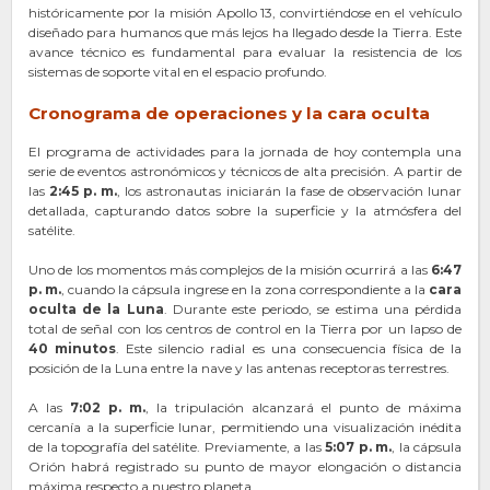
históricamente por la misión Apollo 13, convirtiéndose en el vehículo
diseñado para humanos que más lejos ha llegado desde la Tierra. Este
avance técnico es fundamental para evaluar la resistencia de los
sistemas de soporte vital en el espacio profundo.
Cronograma de operaciones y la cara oculta
El programa de actividades para la jornada de hoy contempla una
serie de eventos astronómicos y técnicos de alta precisión. A partir de
las
2:45 p. m.
, los astronautas iniciarán la fase de observación lunar
detallada, capturando datos sobre la superficie y la atmósfera del
satélite.
Uno de los momentos más complejos de la misión ocurrirá a las
6:47
p. m.
, cuando la cápsula ingrese en la zona correspondiente a la
cara
oculta de la Luna
. Durante este periodo, se estima una pérdida
total de señal con los centros de control en la Tierra por un lapso de
40 minutos
. Este silencio radial es una consecuencia física de la
posición de la Luna entre la nave y las antenas receptoras terrestres.
A las
7:02 p. m.
, la tripulación alcanzará el punto de máxima
cercanía a la superficie lunar, permitiendo una visualización inédita
de la topografía del satélite. Previamente, a las
5:07 p. m.
, la cápsula
Orión habrá registrado su punto de mayor elongación o distancia
máxima respecto a nuestro planeta.