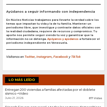
Ayúdanos a seguir informando con independencia
En Núcleo Noticias trabajamos para llevarte la verdad sobre los
temas que impactan tu vida y la de tu familia. Mantener un
periodismo libre, que investigue y contraste datos oficiales con
la realidad ciudadana, requiere de recursos y compromiso. Tu
aporte nos permite seguir siendo tu voz y garantizar que la
información no se detenga.
Apóyanos y ayúdanos
a fortalecer el
periodismo independiente en Venezuela.
Visítanos en
Twitter
,
Instagram
,
Facebook
y
TikTok
LO MÁS LEÍDO
Entregan 200 viviendas a familias afectadas por el doblete
sísmico +Video
Julio 21, 2026
871 Vistas
Dinorah Figuera convocará a todos los sectores democráticos