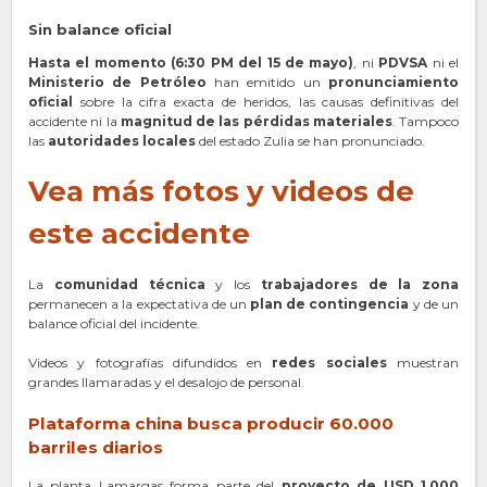
Sin balance oficial
Hasta el momento (6:30 PM del 15 de mayo)
, ni
PDVSA
ni el
Ministerio de Petróleo
han emitido un
pronunciamiento
oficial
sobre la cifra exacta de heridos, las causas definitivas del
accidente ni la
magnitud de las pérdidas materiales
. Tampoco
las
autoridades locales
del estado Zulia se han pronunciado.
Vea más fotos y videos de
este accidente
La
comunidad técnica
y los
trabajadores de la zona
permanecen a la expectativa de un
plan de contingencia
y de un
balance oficial del incidente.
Videos y fotografías difundidos en
redes sociales
muestran
grandes llamaradas y el desalojo de personal.
Plataforma china busca producir 60.000
barriles diarios
La planta Lamargas forma parte del
proyecto de USD 1.000