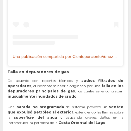
Una publicación compartida por CientoporcientoVenezuela (@cientoporcientovenezuela)
Falla en depuradores de gas
De acuerdo con reportes técnicos y
audios filtrados de
operadores
, el incidente se habría originado por una
falla en los
depuradores principales de gas
, los cuales se encontraban
inusualmente inundados de crudo
.
Una
parada no programada
del sistema provocó un
venteo
que expulsó petróleo al exterior
, extendiendo las llamas sobre
la
superficie del agua
y causando graves daños en la
infraestructura petrolera de la
Costa Oriental del Lago
.