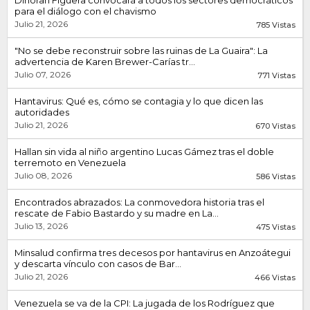
para el diálogo con el chavismo
Julio 21, 2026
785 Vistas
"No se debe reconstruir sobre las ruinas de La Guaira": La
advertencia de Karen Brewer-Carías tr...
Julio 07, 2026
771 Vistas
Hantavirus: Qué es, cómo se contagia y lo que dicen las
autoridades
Julio 21, 2026
670 Vistas
Hallan sin vida al niño argentino Lucas Gámez tras el doble
terremoto en Venezuela
Julio 08, 2026
586 Vistas
Encontrados abrazados: La conmovedora historia tras el
rescate de Fabio Bastardo y su madre en La...
Julio 13, 2026
475 Vistas
Minsalud confirma tres decesos por hantavirus en Anzoátegui
y descarta vínculo con casos de Bar...
Julio 21, 2026
466 Vistas
Venezuela se va de la CPI: La jugada de los Rodríguez que