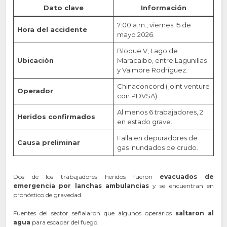
Dato clave
Información
7:00 a.m., viernes 15 de
Hora del accidente
mayo 2026.
Bloque V, Lago de
Ubicación
Maracaibo, entre Lagunillas
y Valmore Rodríguez.
Chinaconcord (joint venture
Operador
con PDVSA).
Al menos 6 trabajadores, 2
Heridos confirmados
en estado grave.
Falla en depuradores de
Causa preliminar
gas inundados de crudo.
Dos de los trabajadores heridos fueron
evacuados de
emergencia por lanchas ambulancias
y se encuentran en
pronóstico de gravedad.
Fuentes del sector señalaron que algunos operarios
saltaron al
agua
para escapar del fuego.