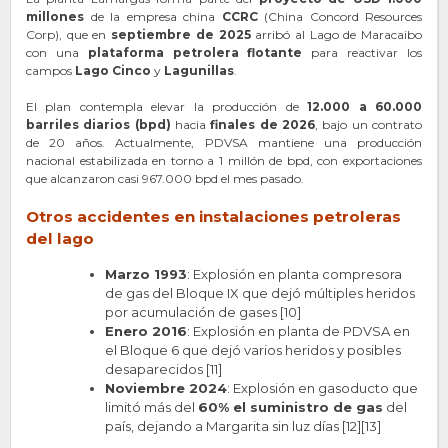
millones
de la empresa china
CCRC
(China Concord Resources
Corp), que en
septiembre de 2025
arribó al Lago de Maracaibo
con una
plataforma petrolera flotante
para reactivar los
campos
Lago Cinco
y
Lagunillas
.
El plan contempla elevar la producción de
12.000 a 60.000
barriles diarios (bpd)
hacia
finales de 2026
, bajo un contrato
de 20 años. Actualmente, PDVSA mantiene una producción
nacional estabilizada en torno a 1 millón de bpd, con exportaciones
que alcanzaron casi 967.000 bpd el mes pasado.
Otros accidentes en instalaciones petroleras
del lago
Marzo 1993
: Explosión en planta compresora
de gas del Bloque IX que dejó múltiples heridos
por acumulación de gases [10]
Enero 2016
: Explosión en planta de PDVSA en
el Bloque 6 que dejó varios heridos y posibles
desaparecidos [11]
Noviembre 2024
: Explosión en gasoducto que
limitó más del
60% el suministro de gas
del
país, dejando a Margarita sin luz días [12][13]