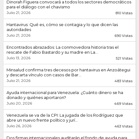
Dinorah Figuera convocará a todos los sectores democráticos
para el diálogo con el chavismo
Julio 21, 2026
810 Vistas
Hantavirus: Qué es, cómo se contagia y lo que dicen las
autoridades
Julio 21, 2026
690 Vistas
Encontrados abrazados: La conmovedora historia tras el
rescate de Fabio Bastardo y su madre en La...
Julio 13, 2026
521 Vistas
Minsalud confirma tres decesos por hantavirus en Anzoátegui
y descarta vínculo con casos de Bar...
Julio 21, 2026
483 Vistas
Ayuda internacional para Venezuela: ¿Cuánto dinero se ha
donado y quiénes aportaron?
Julio 20, 2026
469 Vistas
Venezuela se va de la CPI: La jugada de los Rodríguez que
abre un nuevo frente político y jurí...
Julio 26, 2026
463 Vistas
Dos firmas internacionales auditarán el fondo de ayuda para