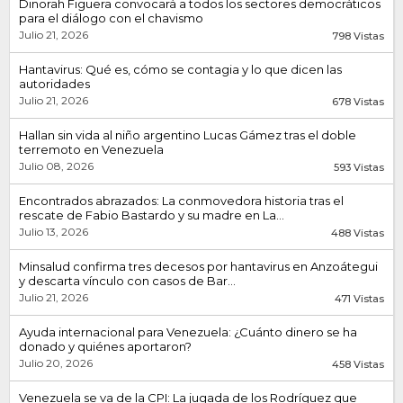
Dinorah Figuera convocará a todos los sectores democráticos
para el diálogo con el chavismo
Julio 21, 2026
798 Vistas
Hantavirus: Qué es, cómo se contagia y lo que dicen las
autoridades
Julio 21, 2026
678 Vistas
Hallan sin vida al niño argentino Lucas Gámez tras el doble
terremoto en Venezuela
Julio 08, 2026
593 Vistas
Encontrados abrazados: La conmovedora historia tras el
rescate de Fabio Bastardo y su madre en La...
Julio 13, 2026
488 Vistas
Minsalud confirma tres decesos por hantavirus en Anzoátegui
y descarta vínculo con casos de Bar...
Julio 21, 2026
471 Vistas
Ayuda internacional para Venezuela: ¿Cuánto dinero se ha
donado y quiénes aportaron?
Julio 20, 2026
458 Vistas
Venezuela se va de la CPI: La jugada de los Rodríguez que