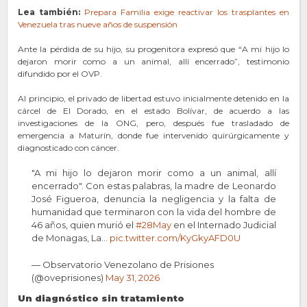
Lea también:
Prepara Familia exige reactivar los trasplantes en
Venezuela tras nueve años de suspensión
Ante la pérdida de su hijo, su progenitora expresó que “A mi hijo lo
dejaron morir como a un animal, allí encerrado”, testimonio
difundido por el OVP.
Al principio, el privado de libertad estuvo inicialmente detenido en la
cárcel de El Dorado, en el estado Bolívar, de acuerdo a las
investigaciones de la ONG, pero, después fue trasladado de
emergencia a Maturín, donde fue intervenido quirúrgicamente y
diagnosticado con cáncer.
"A mi hijo lo dejaron morir como a un animal, allí
encerrado". Con estas palabras, la madre de Leonardo
José Figueroa, denuncia la negligencia y la falta de
humanidad que terminaron con la vida del hombre de
46 años, quien murió el
#28May
en el Internado Judicial
de Monagas, La…
pic.twitter.com/KyGkyAFD0U
— Observatorio Venezolano de Prisiones
(@oveprisiones)
May 31, 2026
Un diagnóstico sin tratamiento