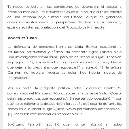
Tampoco se detallan las condiciones de detención, el acceso a
atención médica ni las circunstancias en que ocurrió el fallecimiento
de una persona bajo custodia del Estado, lo que ha generado
cuestionamientos desde la perspectiva de derechos humanos y
estándares internacionales como el Protocolo de Minnesota.
Voces críticas
La defensora de derechos humanos Ligia Bolívar cuestionó la
actuación institucional y afirmó: “la defensora Eglee Lobato pidió
una investigación ‘exhaustiva’, pero no ha hecho la suya”. También
se preguntó: “¿Está satisfecha con un comunicado de Larry Devoe
que deja más preguntas que respuestas?” y agregó: “Si la señora
Carmen no hubiera muerto de dolor, hoy habría muerto de
indignación”.
Por su parte, la dirigente política Delsa Solórzano señaló: “el
comunicado del Ministerio Público sobre la muerte de Víctor Quero,
deja más preguntas que respuestas”. En ese sentido, cuestionó: “¿por
qué no se refieren a la desaparición forzada? ¿qué ocurrió durante los
meses en que Víctor Hugo Quero Navas permaneció desaparecido?
¿Quiénes son los funcionarios responsables…?”
Solórzano también advirtió que no se informó si hubo