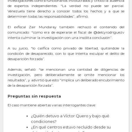
investigaciones contra funcionarios involucrados y criticó la ausencia
de expertos independientes. “La verdad no puede ser parcial.
Venezuela tiene derecho a conocer todos los hechos y a que se
determinen todas las responsabilidades”, afirmó.
El exfiscal Zair Mundaray también rechazó el contenido del
comunicado: “como era de esperarse el fiscal de @delcyrodriguezv
intenta culminar la investigación con una insólita conclusión”.
A su juicio, “lo califica como privado de libertad, quitándole la
condición de desaparecido, con lo que intenta exculpar el delito de
desaparición forzada”.
Además, señaló: “se mencionan una cantidad de diligencias de
investigación, pero deliberadamente se omite mencionar los
resultados”, y advirtió que esto “implica un deliberado encubrimiento
de la desaparición forzada”.
Preguntas sin respuesta
El caso mantiene abiertas varias interrogantes clave:
¿Quién detuvo a Víctor Quero y bajo qué
condiciones?
¿En qué centros estuvo recluido desde su