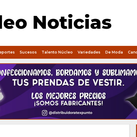
eo Noticias
eportes
Sucesos
Talento Núcleo
Variedades
De Moda
Can