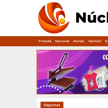
Núcl
Portada
Nacional
Mundo
Opinión
D
Deportes