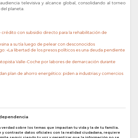
audiencia televisiva y alcance global, consolidando al torneo
del planeta.
crédito con subsidio directo para la rehabilitación de
sesina a su tía luego de pelear con desconocidos
go: «La libertad de los presos políticos es una deuda pendiente
Autopista Valle-Coche por labores de demarcación durante
an plan de ahorro energético: piden a industrias y comercios
ndependencia
 verdad sobre los temas que impactan tu vida y la de tu familia.
y contraste datos oficiales con la realidad ciudadana, requiere
ite seguir siendo tu voz y garantizar que la información no se