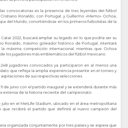
s convocatorias es la presencia de tres leyendas del fútbol
a; Cristiano Ronaldo, con Portugal; y Guillermo «Memo» Ochoa,
opa del Mundo, convirtiéndose en los primeros futbolistas de la
atar 2022, buscará ampliar su legado en lo que podría ser su
iano Ronaldo, máximo goleador histórico de Portugal, intentará
 la máxima competición internacional, mientras que Ochoa
de los jugadores más emblemáticos del fútbol mexicano.
1.248 jugadores convocados ya participaron en al menos una
dato que refleja la amplia experiencia presente en el torneo y
 aspiraciones de sus respectivas selecciones.
11 de junio con el partido inaugural y se extenderá durante más
s extensa de la historia reciente del campeonato.
e julio en el MetLife Stadium, ubicado en el área metropolitana
 que recibirá el partido que definirá al nuevo campeón del
era organizada conjuntamente por tres países y se espera que