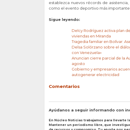
establezca nuevos récords de asistencia, 
como el evento deportivo más importante 
Sigue leyendo:
Delcy Rodríguez activa plan de 
viviendas en Miranda
Tragedia familiar en Bolívar: A
Delsa Solórzano sobre el diálo
con Venezuela»
Anuncian cierre parcial de la 
agosto
Gobierno y empresarios acuerd
autogenerar electricidad
Comentarios
Ayúdanos a seguir informando con i
En Núcleo Noticias trabajamos para llevarte la
Mantener un periodismo libre, que investigue 
de recursos y compromiso. Tu aporte nos perm