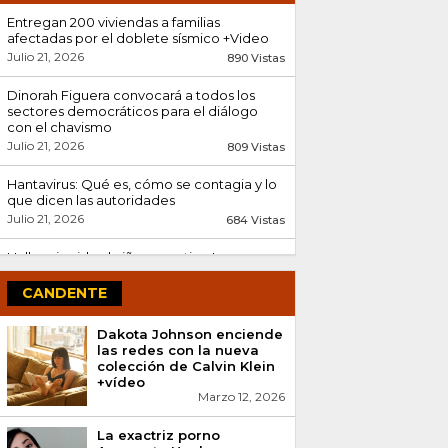
Entregan 200 viviendas a familias
afectadas por el doblete sísmico +Video
Julio 21, 2026
890 Vistas
Dinorah Figuera convocará a todos los
sectores democráticos para el diálogo
con el chavismo
Julio 21, 2026
809 Vistas
Hantavirus: Qué es, cómo se contagia y lo
que dicen las autoridades
Julio 21, 2026
684 Vistas
Hallan sin vida al niño argentino Lucas
Gámez tras el doble terremoto en
Venezuela
CANDENTE
Julio 08, 2026
607 Vistas
Dakota Johnson enciende
Encontrados abrazados: La conmovedora
las redes con la nueva
historia tras el rescate de Fabio Bastardo y
colección de Calvin Klein
su madre en La...
+vídeo
Julio 13, 2026
Marzo 12, 2026
508 Vistas
Minsalud confirma tres decesos por
La exactriz porno