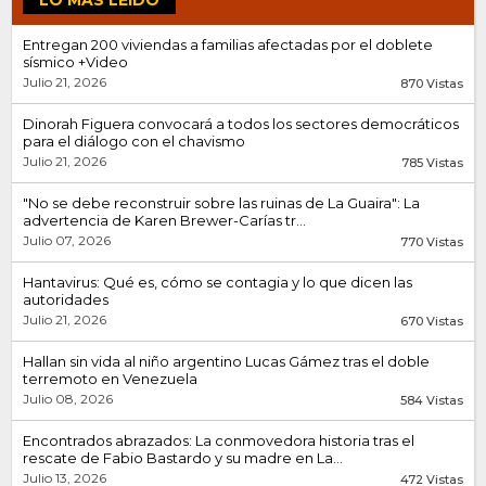
LO MÁS LEÍDO
Entregan 200 viviendas a familias afectadas por el doblete
sísmico +Video
Julio 21, 2026
870 Vistas
Dinorah Figuera convocará a todos los sectores democráticos
para el diálogo con el chavismo
Julio 21, 2026
785 Vistas
"No se debe reconstruir sobre las ruinas de La Guaira": La
advertencia de Karen Brewer-Carías tr...
Julio 07, 2026
770 Vistas
Hantavirus: Qué es, cómo se contagia y lo que dicen las
autoridades
Julio 21, 2026
670 Vistas
Hallan sin vida al niño argentino Lucas Gámez tras el doble
terremoto en Venezuela
Julio 08, 2026
584 Vistas
Encontrados abrazados: La conmovedora historia tras el
rescate de Fabio Bastardo y su madre en La...
Julio 13, 2026
472 Vistas