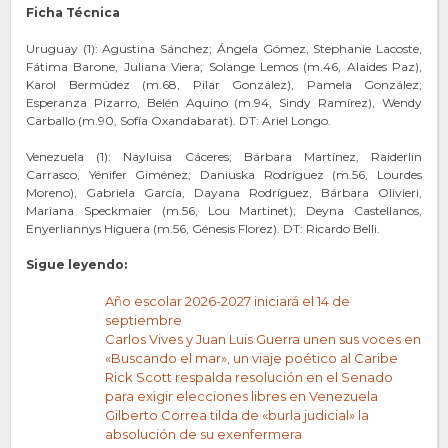
Ficha Técnica
Uruguay (1): Agustina Sánchez; Ángela Gómez, Stephanie Lacoste,
Fátima Barone, Juliana Viera; Solange Lemos (m.46, Alaides Paz),
Karol Bermúdez (m.68, Pilar González), Pamela González;
Esperanza Pizarro, Belén Aquino (m.94, Sindy Ramírez), Wendy
Carballo (m.90, Sofía Oxandabarat). DT: Ariel Longo.
Venezuela (1): Nayluisa Cáceres; Bárbara Martínez, Raiderlin
Carrasco, Yénifer Giménez; Daniuska Rodríguez (m.56, Lourdes
Moreno), Gabriela García, Dayana Rodríguez, Bárbara Olivieri,
Mariana Speckmaier (m.56, Lou Martinet); Deyna Castellanos,
Enyerliannys Higuera (m.56, Génesis Florez). DT: Ricardo Belli.
Sigue leyendo:
Año escolar 2026-2027 iniciará el 14 de
septiembre
Carlos Vives y Juan Luis Guerra unen sus voces en
«Buscando el mar», un viaje poético al Caribe
Rick Scott respalda resolución en el Senado
para exigir elecciones libres en Venezuela
Gilberto Correa tilda de «burla judicial» la
absolución de su exenfermera