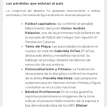
Las pérdidas que enlutan al país
La magnitud del desastre ha golpeado directamente a atletas,
promesas y familiares de figuras de élite en diversas disciplinas:
Fútbol capitalino:
Se confirmó el sensible
fallecimiento del joven
Víctor Andrés
Palacios
, una de las promesas más brillantes de
la escuela de fútbol del
Colegio San Agustín El
Paraíso
en Caracas.
Tenis de Playa:
Las autoridades localizaron el
cuerpo sin vida de
Gabriela Orfao
(17 años),
destacada atleta y medallista nacional. Su
hallazgo se produjo durante las labores de
remoción de escombros.
Físicoculturismo y Fitness:
La Federación
Venezolana de la disciplina confirmó la muerte
de la atleta
Fiorella Martínez
, subcampeona
sudamericana en
Woman Artistic Fitness
y figura
constante en el circuito nacional.
Béisbol Profesional:
En la costa guaireña,
reportes preliminares e imágenes de la zona
indican el presunto fallecimiento de la esposa e
hija del exbeisbolista de la LVBP,
Eliézer