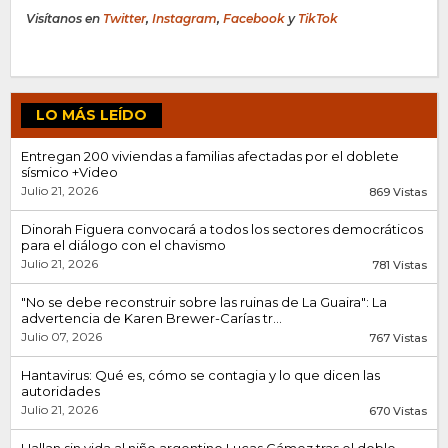
Visítanos en
Twitter
,
Instagram
,
Facebook
y
TikTok
LO MÁS LEÍDO
Entregan 200 viviendas a familias afectadas por el doblete
sísmico +Video
Julio 21, 2026
869 Vistas
Dinorah Figuera convocará a todos los sectores democráticos
para el diálogo con el chavismo
Julio 21, 2026
781 Vistas
"No se debe reconstruir sobre las ruinas de La Guaira": La
advertencia de Karen Brewer-Carías tr...
Julio 07, 2026
767 Vistas
Hantavirus: Qué es, cómo se contagia y lo que dicen las
autoridades
Julio 21, 2026
670 Vistas
Hallan sin vida al niño argentino Lucas Gámez tras el doble