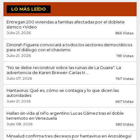
LO MÁS LEÍDO
Entregan 200 viviendas a familias afectadas por el doblete
sísmico +Video
Julio 21, 2026
866 Vistas
Dinorah Figuera convocará a todos los sectores democráticos
para el diálogo con el chavismo
Julio 21, 2026
781 Vistas
"No se debe reconstruir sobre las ruinas de La Guaira": La
advertencia de Karen Brewer-Carías tr...
Julio 07, 2026
767 Vistas
Hantavirus: Qué es, cómo se contagia y lo que dicen las
autoridades
Julio 21, 2026
667 Vistas
Hallan sin vida al niño argentino Lucas Gámez tras el doble
terremoto en Venezuela
Julio 08, 2026
580 Vistas
Minsalud confirma tres decesos por hantavirus en Anzoátegui