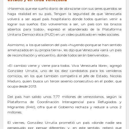
«Haremos que ese sueño diario de abrazarse con sus seres queridos se
haga realidad en su país. Tengan la seguridad de que Venezuela
volverá a ser aquel país hospitalario donde todos querían venir a
lograr sus sueños. Eso volveremos a ser, un país con los brazos
abiertos para todos», expresó el abanderado de la Plataforma
Unitaria Democrática (PUD) en un video publicado en redes sociales.
Asimismo, a los que salieron del país «huyendo porque se han sentido
amenazados en su propia tierra», les dijo que Venezuela «será un país
de reconciliación y encuentro, donde todos serán bienvenidos».
«El cambio viene y viene para todos. Viva Venezuela libre», agregó
González Urrutia, uno de los diez candidatos para los venideros
comicios, en los que también competirá el jefe de Estado, Nicolás
Maduro, quien busca un tercer sexenio consecutivo en el poder, que
ocupa desde 2013.
Del país han salido unos 7,77 millones de venezolanos, según la
Plataforma de Coordinación Interagencial para Refugiados y
Migrantes (R4V), cifra que el Gobierno rechaza y reduce a unos 2
millones.
El viernes, González Urrutia prometió un país «donde nadie sea
perseguido por pensar diferente» y, en este sentido, reiteró que