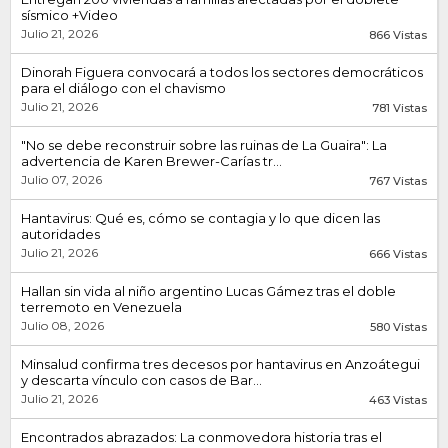
sísmico +Video
Julio 21, 2026
866 Vistas
Dinorah Figuera convocará a todos los sectores democráticos
para el diálogo con el chavismo
Julio 21, 2026
781 Vistas
"No se debe reconstruir sobre las ruinas de La Guaira": La
advertencia de Karen Brewer-Carías tr...
Julio 07, 2026
767 Vistas
Hantavirus: Qué es, cómo se contagia y lo que dicen las
autoridades
Julio 21, 2026
666 Vistas
Hallan sin vida al niño argentino Lucas Gámez tras el doble
terremoto en Venezuela
Julio 08, 2026
580 Vistas
Minsalud confirma tres decesos por hantavirus en Anzoátegui
y descarta vínculo con casos de Bar...
Julio 21, 2026
463 Vistas
Encontrados abrazados: La conmovedora historia tras el