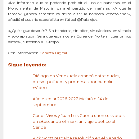
«Me informan que se pretende prohibir el uso de banderas en el
Monumental de Maturín para el partido de mañana. ¿A qué le
temen? ¿Ahora también es delito alzar la bandera venezolana?»,
añadió el usuario especialista en fútbol @Rafalejov.
«¿Qué sigue después? Sin banderas, sin pitos, sin cánticos, en silencio
y solo aplaudir. Será que estamos en Corea del Norte ni cuenta nos
dimos», cuestionó Ali Crespo.
Con información
Caraota Digital
Sigue leyendo:
Diálogo en Venezuela arrancó entre dudas,
presos políticos y promesas por cumplir
+Video
Año escolar 2026-2027 iniciará el 14 de
septiembre
Carlos Vives y Juan Luis Guerra unen sus voces
en «Buscando el mar», un viaje poético al
Caribe
Rick Scott respalda resolución en el Senado