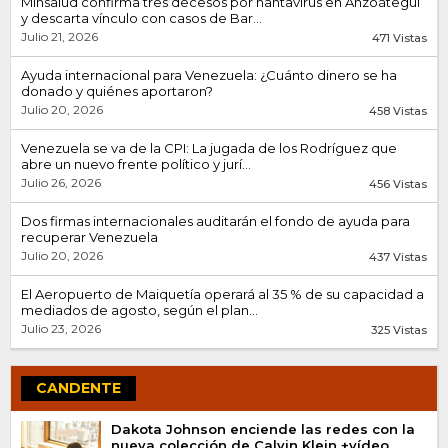
Minsalud confirma tres decesos por hantavirus en Anzoátegui
y descarta vínculo con casos de Bar...
Julio 21, 2026
471 Vistas
Ayuda internacional para Venezuela: ¿Cuánto dinero se ha
donado y quiénes aportaron?
Julio 20, 2026
458 Vistas
Venezuela se va de la CPI: La jugada de los Rodríguez que
abre un nuevo frente político y jurí...
Julio 26, 2026
456 Vistas
Dos firmas internacionales auditarán el fondo de ayuda para
recuperar Venezuela
Julio 20, 2026
437 Vistas
El Aeropuerto de Maiquetía operará al 35 % de su capacidad a
mediados de agosto, según el plan...
Julio 23, 2026
325 Vistas
CANDENTE
Dakota Johnson enciende las redes con la
nueva colección de Calvin Klein +vídeo