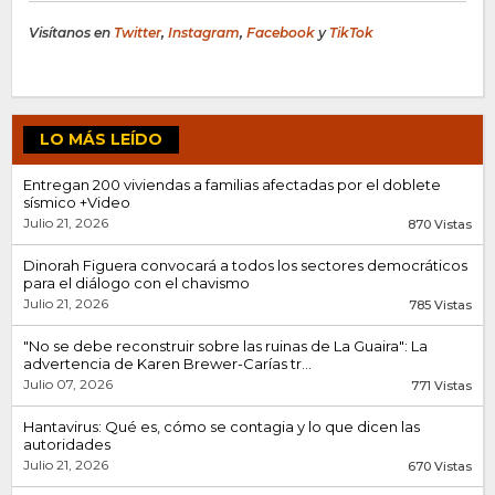
Visítanos en
Twitter
,
Instagram
,
Facebook
y
TikTok
LO MÁS LEÍDO
Entregan 200 viviendas a familias afectadas por el doblete
sísmico +Video
Julio 21, 2026
870 Vistas
Dinorah Figuera convocará a todos los sectores democráticos
para el diálogo con el chavismo
Julio 21, 2026
785 Vistas
"No se debe reconstruir sobre las ruinas de La Guaira": La
advertencia de Karen Brewer-Carías tr...
Julio 07, 2026
771 Vistas
Hantavirus: Qué es, cómo se contagia y lo que dicen las
autoridades
Julio 21, 2026
670 Vistas