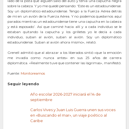
lado de la pista que alguien salió del auto y tenía una capucha negra
sobre la cabeza. Y yo me quedé pensando: ‘Este es un estadounidense.
Soy un diplomático estadounidense. Tengo a la Fuerza Aérea detrás
de mí en un avión de la Fuerza Aérea. Y no podemos quedarnos aquí
parados mientras un estadounidense tiene una capucha en la cabeza
y está esposado’. Así que caminé hacia allí y a cada individuo se le
estaban quitando la capucha y los grilletes yo le decía a cada
individuo, suban al avión, suban al avión. Soy un diplomático
estadounidense. Suban al avión ahora mismo«, relató.
Grenell admitió que al abrazar a los liberados sintió «que la emoción
me invadía como nunca antes» en sus 25 años de carrera
diplomática. «Realmente tuve que contener las lágrimas», manifestó.
Fuente:
Monitoreamos
Seguir leyendo
Año escolar 2026-2027 iniciará el 14 de
septiembre
Carlos Vives y Juan Luis Guerra unen sus voces
en «Buscando el mar», un viaje poético al
Caribe