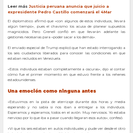
Leer más
Justicia per
ua
na anuncia que juicio a
expresidente Pedro Castillo comenzará el 4Mar
El diplomático afirmó que «con algunos de estos individuos, llevará
algún tiempo», pues el chavismo los acusa de planear supuestos
magnicidios. Pero Grenell confió en que llevarán adelante las
gestiones necesarias para «poder sacar a los demás».
El enviado especial de Trump explicó que han estado interrogando a
los seis ciudadanos liberados para conocer las condiciones en que
estaban recluidos en Venezuela.
«Estos individuos estaban completamente a oscuras«, dijo al contar
cómo fue el primer momento en que estuvo frente a los rehenes
estadounidenses.
Una emoción como ninguna antes
«Estuvimos en la pista de aterrizaje durante dos horas y media
esperando y no sabía si nos iban a entregar a los individuos.
Esperamos y esperamos, todos en el avión. Muy nerviosos. Yo estaba
nervioso por lo que iba a pasar cuando llegaran esos autos«, confesó.
«Vi que los seis estaban en autos individuales y pude ver desde el otro