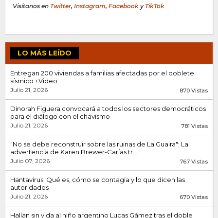
Visítanos en
Twitter
,
Instagram
,
Facebook
y
TikTok
LO MÁS LEÍDO
Entregan 200 viviendas a familias afectadas por el doblete
sísmico +Video
Julio 21, 2026
870 Vistas
Dinorah Figuera convocará a todos los sectores democráticos
para el diálogo con el chavismo
Julio 21, 2026
781 Vistas
"No se debe reconstruir sobre las ruinas de La Guaira": La
advertencia de Karen Brewer-Carías tr...
Julio 07, 2026
767 Vistas
Hantavirus: Qué es, cómo se contagia y lo que dicen las
autoridades
Julio 21, 2026
670 Vistas
Hallan sin vida al niño argentino Lucas Gámez tras el doble