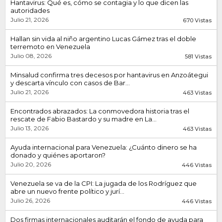
Hantavirus: Qué es, cómo se contagia y lo que dicen las
autoridades
Julio 21, 2026
670 Vistas
Hallan sin vida al niño argentino Lucas Gámez tras el doble
terremoto en Venezuela
Julio 08, 2026
581 Vistas
Minsalud confirma tres decesos por hantavirus en Anzoátegui
y descarta vínculo con casos de Bar...
Julio 21, 2026
463 Vistas
Encontrados abrazados: La conmovedora historia tras el
rescate de Fabio Bastardo y su madre en La...
Julio 13, 2026
463 Vistas
Ayuda internacional para Venezuela: ¿Cuánto dinero se ha
donado y quiénes aportaron?
Julio 20, 2026
446 Vistas
Venezuela se va de la CPI: La jugada de los Rodríguez que
abre un nuevo frente político y jurí...
Julio 26, 2026
446 Vistas
Dos firmas internacionales auditarán el fondo de ayuda para