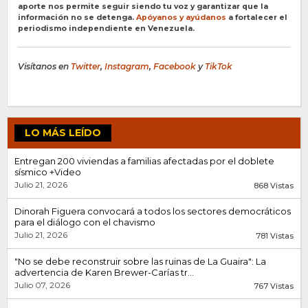
aporte nos permite seguir siendo tu voz y garantizar que la
información no se detenga.
Apóyanos y ayúdanos
a fortalecer el
periodismo independiente en Venezuela.
Visítanos en
Twitter
,
Instagram
,
Facebook
y
TikTok
LO MÁS LEÍDO
Entregan 200 viviendas a familias afectadas por el doblete
sísmico +Video
Julio 21, 2026
868 Vistas
Dinorah Figuera convocará a todos los sectores democráticos
para el diálogo con el chavismo
Julio 21, 2026
781 Vistas
"No se debe reconstruir sobre las ruinas de La Guaira": La
advertencia de Karen Brewer-Carías tr...
Julio 07, 2026
767 Vistas