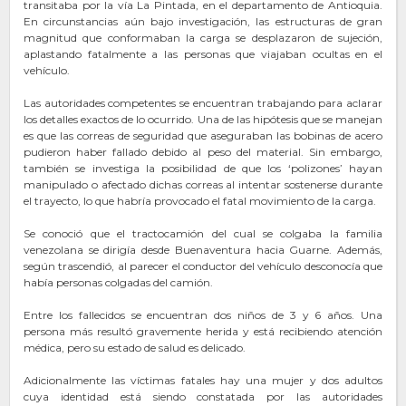
transitaba por la vía La Pintada, en el departamento de Antioquia.
En circunstancias aún bajo investigación, las estructuras de gran
magnitud que conformaban la carga se desplazaron de sujeción,
aplastando fatalmente a las personas que viajaban ocultas en el
vehículo.
Las autoridades competentes se encuentran trabajando para aclarar
los detalles exactos de lo ocurrido. Una de las hipótesis que se manejan
es que las correas de seguridad que aseguraban las bobinas de acero
pudieron haber fallado debido al peso del material. Sin embargo,
también se investiga la posibilidad de que los ‘polizones’ hayan
manipulado o afectado dichas correas al intentar sostenerse durante
el trayecto, lo que habría provocado el fatal movimiento de la carga.
Se conoció que el tractocamión del cual se colgaba la familia
venezolana se dirigía desde Buenaventura hacia Guarne. Además,
según trascendió, al parecer el conductor del vehículo desconocía que
había personas colgadas del camión.
Entre los fallecidos se encuentran dos niños de 3 y 6 años. Una
persona más resultó gravemente herida y está recibiendo atención
médica, pero su estado de salud es delicado.
Adicionalmente las víctimas fatales hay una mujer y dos adultos
cuya identidad está siendo constatada por las autoridades