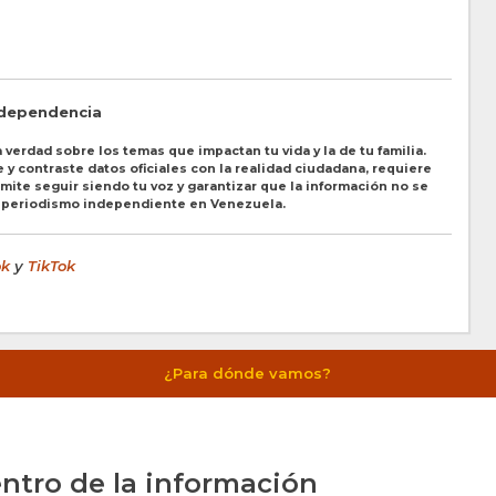
ndependencia
 verdad sobre los temas que impactan tu vida y la de tu familia.
y contraste datos oficiales con la realidad ciudadana, requiere
ite seguir siendo tu voz y garantizar que la información no se
l periodismo independiente en Venezuela.
ok
y
TikTok
¿Para dónde vamos?
ntro de la información