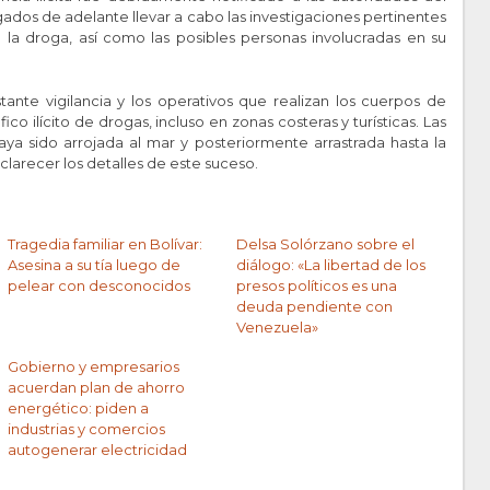
gados de adelante llevar a cabo las investigaciones pertinentes
 la droga, así como las posibles personas involucradas en su
ante vigilancia y los operativos que realizan los cuerpos de
ico ilícito de drogas, incluso en zonas costeras y turísticas. Las
ya sido arrojada al mar y posteriormente arrastrada hasta la
sclarecer los detalles de este suceso.
Tragedia familiar en Bolívar:
Delsa Solórzano sobre el
Asesina a su tía luego de
diálogo: «La libertad de los
pelear con desconocidos
presos políticos es una
deuda pendiente con
Venezuela»
Gobierno y empresarios
acuerdan plan de ahorro
energético: piden a
industrias y comercios
autogenerar electricidad