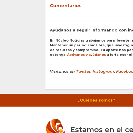
Comentarios
Ayúdanos a seguir informando con i
En Núcleo Noticias trabajamos para llevarte la
Mantener un periodismo libre, que investigue 
de recursos y compromiso. Tu aporte nos perm
detenga.
Apóyanos y ayúdanos
a fortalecer e
Visítanos en
Twitter
,
Instagram
,
Facebo
¿Quiénes somos?
Estamos en el ce