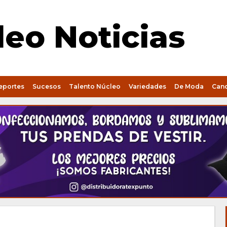
eo Noticias
eportes
Sucesos
Talento Núcleo
Variedades
De Moda
Can