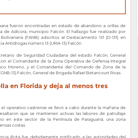
huana fueron encontradas en estado de abandono a orillas de
ca de Adícora, municipio Falcón. El hallazgo fue realizado por
Bolivariana (FANB) adscritos al Destacamento 131 (D-131) en
cia Antidrogas número 13 (URIA-13) Falcón.
cretario de Seguridad Ciudadana del estado Falcón, General
 con el Comandante de la Zona Operativa de Defensa Integral
ncisco Moreno, y el Comandante del Comando de Zona de la
ZGNB-13) Falcón, General de Brigada Rafael Betancourt Rivas.
l
la
en Florida y deja al menos tres
 el operativo castrense se llevó a cabo durante la mañana de
resaltaron que se mantienen activas las labores de patrullaje
imo en este sector de la Península de Paraguaná, una zona
tensas costas.
ncia ilícita fue debidamente notificado a las autoridades del