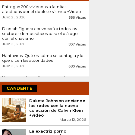
Entregan 200 viviendas a familias
afectadas por el doblete sísmico +Video
Julio 21, 2026
886 Vistas
Dinorah Figuera convocará a todos los
sectores democráticos para el diálogo
con el chavismo
Julio 21, 2026
807 Vistas
Hantavirus: Qué es, cómo se contagia y lo
que dicen las autoridades
Julio 21, 2026
680 Vistas
Hallan sin vida al niño argentino Lucas
Gámez tras el doble terremoto en
Venezuela
CANDENTE
Julio 08, 2026
603 Vistas
Dakota Johnson enciende
Encontrados abrazados: La conmovedora
las redes con la nueva
historia tras el rescate de Fabio Bastardo y
colección de Calvin Klein
su madre en La...
+vídeo
Julio 13, 2026
Marzo 12, 2026
501 Vistas
Minsalud confirma tres decesos por
La exactriz porno