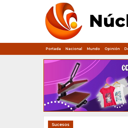
Núcl
Portada
Nacional
Mundo
Opinión
D
Sucesos