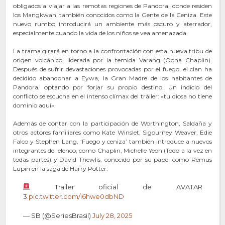
obligados a viajar a las remotas regiones de Pandora, donde residen
los Mangkwan, también conocidos como la Gente de la Ceniza. Este
nuevo rumbo introducirá un ambiente más oscuro y aterrador,
especialmente cuando la vida de los niños se vea amenazada.
La trama girará en torno a la confrontación con esta nueva tribu de
origen volcánico, liderada por la temida Varang (Oona Chaplin).
Después de sufrir devastaciones provocadas por el fuego, el clan ha
decidido abandonar a Eywa, la Gran Madre de los habitantes de
Pandora, optando por forjar su propio destino. Un indicio del
conflicto se escucha en el intenso clímax del tráiler: «tu diosa no tiene
dominio aquí».
Además de contar con la participación de Worthington, Saldaña y
otros actores familiares como Kate Winslet, Sigourney Weaver, Edie
Falco y Stephen Lang, ‘Fuego y ceniza’ también introduce a nuevos
integrantes del elenco, como Chaplin, Michelle Yeoh (Todo a la vez en
todas partes) y David Thewlis, conocido por su papel como Remus
Lupin en la saga de Harry Potter.
Trailer oficial de AVATAR
3.
pic.twitter.com/i6hwe0dbND
— SB (@SeriesBrasil)
July 28, 2025