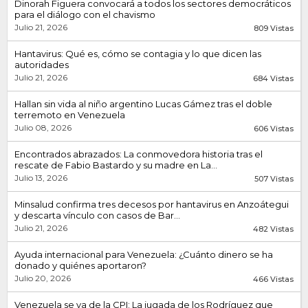
Dinorah Figuera convocará a todos los sectores democráticos
para el diálogo con el chavismo
Julio 21, 2026
809 Vistas
Hantavirus: Qué es, cómo se contagia y lo que dicen las
autoridades
Julio 21, 2026
684 Vistas
Hallan sin vida al niño argentino Lucas Gámez tras el doble
terremoto en Venezuela
Julio 08, 2026
606 Vistas
Encontrados abrazados: La conmovedora historia tras el
rescate de Fabio Bastardo y su madre en La...
Julio 13, 2026
507 Vistas
Minsalud confirma tres decesos por hantavirus en Anzoátegui
y descarta vínculo con casos de Bar...
Julio 21, 2026
482 Vistas
Ayuda internacional para Venezuela: ¿Cuánto dinero se ha
donado y quiénes aportaron?
Julio 20, 2026
466 Vistas
Venezuela se va de la CPI: La jugada de los Rodríguez que