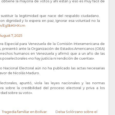
obtiene la mayoría de votos y ahí están y eso es muy facil de
sustituir la legitimidad que nace del respaldo ciudadano.
on dignidad y lo espera en paz, Ignorar esa voluntad no la
com/Eg5bKtHXcm
August 7, 2025
ora Especial para Venezuela de la Comisión Interamericana de
, presentó ante la Organización de Estados Americanos (OEA)
 derechos humanos en Venezuela y afirmó que a un año de las
 poselectorales «no hay justicia ni rendición de cuentas».
jo Nacional Electoral aún no ha publicado las actas necesarias
 favor de Nicolás Maduro.
ectorales, apuntó, viola las leyes nacionales y las normas
ra sobre la credibilidad del proceso electoral y priva a los
dad sobre su voto».
Tragedia familiar en Bolívar:
Delsa Solórzano sobre el