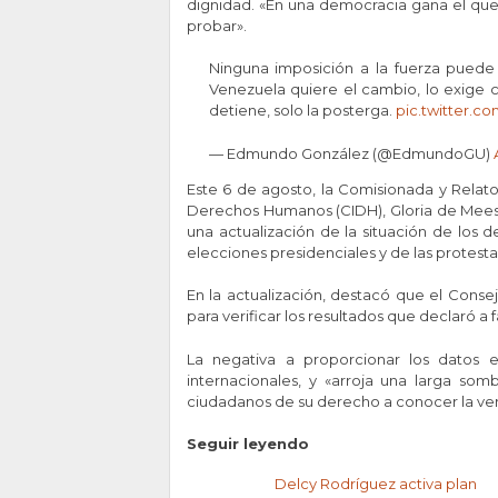
dignidad. «En una democracia gana el que 
probar».
Ninguna imposición a la fuerza puede 
Venezuela quiere el cambio, lo exige c
detiene, solo la posterga.
pic.twitter.
— Edmundo González (@EdmundoGU)
Este 6 de agosto, la Comisionada y Relat
Derechos Humanos (CIDH), Gloria de Mees
una actualización de la situación de los
elecciones presidenciales y de las protestas
En la actualización, destacó que el Conse
para verificar los resultados que declaró a
La negativa a proporcionar los datos el
internacionales, y «arroja una larga somb
ciudadanos de su derecho a conocer la ver
Seguir leyendo
Delcy Rodríguez activa plan