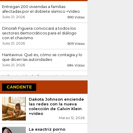
Entregan 200 viviendas a familias
afectadas por el doblete sísmico +Video
Julio 21, 2026
890 Vistas
Dinorah Figuera convocará a todos los
sectores democráticos para el diálogo
con el chavismo
Julio 21, 2026
809 Vistas
Hantavirus: Qué es, cómo se contagia y lo
que dicen las autoridades
Julio 21, 2026
684 Vistas
Hallan sin vida al niño argentino Lucas
Gámez tras el doble terremoto en
Venezuela
CANDENTE
Julio 08, 2026
606 Vistas
Dakota Johnson enciende
Encontrados abrazados: La conmovedora
las redes con la nueva
historia tras el rescate de Fabio Bastardo y
colección de Calvin Klein
su madre en La...
+vídeo
Julio 13, 2026
Marzo 12, 2026
507 Vistas
Minsalud confirma tres decesos por
La exactriz porno