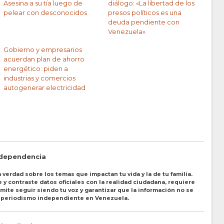
Asesina a su tía luego de
diálogo: «La libertad de los
pelear con desconocidos
presos políticos es una
deuda pendiente con
Venezuela»
Gobierno y empresarios
acuerdan plan de ahorro
energético: piden a
industrias y comercios
autogenerar electricidad
ndependencia
 verdad sobre los temas que impactan tu vida y la de tu familia.
y contraste datos oficiales con la realidad ciudadana, requiere
ite seguir siendo tu voz y garantizar que la información no se
l periodismo independiente en Venezuela.