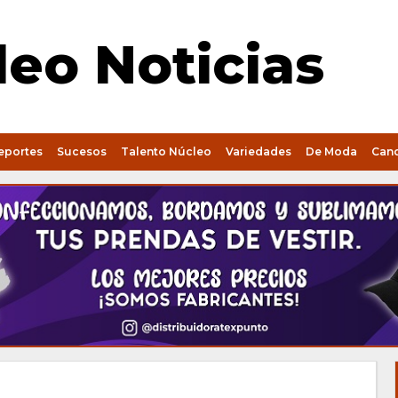
eo Noticias
eportes
Sucesos
Talento Núcleo
Variedades
De Moda
Can