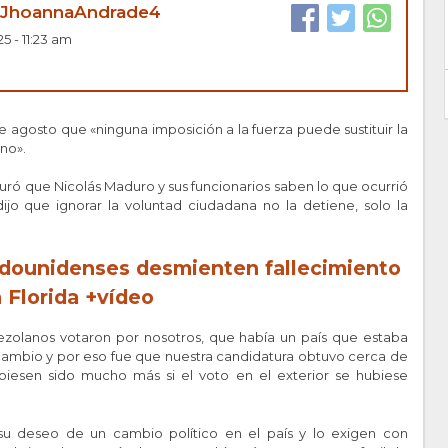
JhoannaAndrade4
5 - 11:23 am
 agosto que «ninguna imposición a la fuerza puede sustituir la
no».
uró que Nicolás Maduro y sus funcionarios saben lo que ocurrió
dijo que ignorar la voluntad ciudadana no la detiene, solo la
d
ounidenses desmienten fallecimiento
 Florida +vídeo
ezolanos votaron por nosotros, que había un país que estaba
cambio y por eso fue que nuestra candidatura obtuvo cerca de
biesen sido mucho más si el voto en el exterior se hubiese
u deseo de un cambio político en el país y lo exigen con