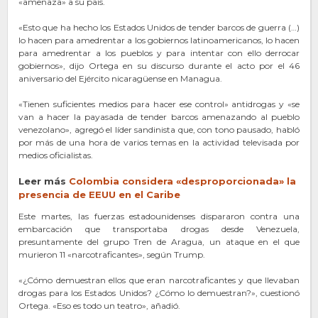
«amenaza» a su país.
«Esto que ha hecho los Estados Unidos de tender barcos de guerra (…)
lo hacen para amedrentar a los gobiernos latinoamericanos, lo hacen
para amedrentar a los pueblos y para intentar con ello derrocar
gobiernos», dijo Ortega en su discurso durante el acto por el 46
aniversario del Ejército nicaragüense en Managua.
«Tienen suficientes medios para hacer ese control» antidrogas y «se
van a hacer la payasada de tender barcos amenazando al pueblo
venezolano», agregó el líder sandinista que, con tono pausado, habló
por más de una hora de varios temas en la actividad televisada por
medios oficialistas.
Leer más
Colombia consider
a
«desproporcionada» la
presencia de EEUU en el Caribe
Este martes, las fuerzas estadounidenses dispararon contra una
embarcación que transportaba drogas desde Venezuela,
presuntamente del grupo Tren de Aragua, un ataque en el que
murieron 11 «narcotraficantes», según Trump.
«¿Cómo demuestran ellos que eran narcotraficantes y que llevaban
drogas para los Estados Unidos? ¿Cómo lo demuestran?», cuestionó
Ortega. «Eso es todo un teatro», añadió.