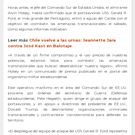
Horas antes, el jefe del Comando Sur de Estados Unidos, el almirante
Alvin Holsey, había confirmado que el portaaviones USS Gerald R.
Ford, el más grande del Pentágono, entró a aguas del Caribe con el
objetivo de «combatir las amenazas transnacionales» el sábado,
como algunos informes indicaban.
Leer más
Chile vuelve a las u
r
nas: Jeannette Jara
contra José Kast en Balotaje
«A través de un firme compromiso y el uso preciso de nuestras
potencias, estamos listos para combatir las amenazas
transnacionales que buscan desestabilizar nuestra región», afirmó
Holsey en un comunicado de prensa publicado en el portal del
organismo militar estadounidense.
Este operativo marítimo en el área del Comando Sur de EE.UU.
proviene por órdenes del secretario de Guerra (Defensa)
estadounidense, Pete Hegseth, quien dirige el grupo de ataque del
portaaviones, y en apoyo a directrices del presidente de EE.UU.,
Donald Trump, de desmantelar organizaciones criminales
transnacionales y contrarrestar narcoterroristas para defender su
territorio.
«El despliegue del equipo de ataque del USS Gerald R. Ford representa