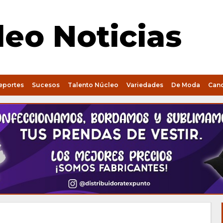
eo Noticias
eportes
Sucesos
Talento Núcleo
Variedades
De Moda
Can