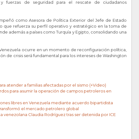
es y fuerzas de seguridad para el rescate de ciudadanos
mpeñó como Asesora de Política Exterior del Jefe de Estado
lo que refuerza su perfil operativo y estratégico en la toma de
nde además a países como Turquía y Egipto, consolidando una
 Venezuela ocurre en un momento de reconfiguración política,
ón de crisis será fundamental para los intereses de Washington
a atender a familias afectadas por el sismo (+Video)
rdos para asumir la operación de campos petroleros en
ones libres en Venezuela mediante acuerdo bipartidista
ansformó el mercado petrolero global
ista venezolana Claudia Rodríguez tras ser detenida por ICE