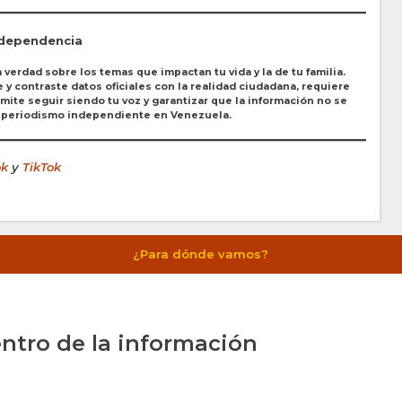
ndependencia
 verdad sobre los temas que impactan tu vida y la de tu familia.
y contraste datos oficiales con la realidad ciudadana, requiere
ite seguir siendo tu voz y garantizar que la información no se
l periodismo independiente en Venezuela.
ok
y
TikTok
¿Para dónde vamos?
ntro de la información