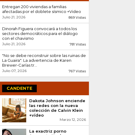
Entregan 200 viviendas a familias
afectadas por el doblete sísmico +Video
Julio 21, 2026
869 Vistas
Dinorah Figuera convocará a todos los
sectores democráticos para el diálogo
con el chavismo
Julio 21, 2026
781 Vistas
"No se debe reconstruir sobre las ruinas de
La Guaira": La advertencia de Karen
Brewer-Carías tr...
Julio 07, 2026
767 Vistas
Hantavirus: Qué es, cómo se contagia y lo
que dicen las autoridades
CANDENTE
Julio 21, 2026
670 Vistas
Dakota Johnson enciende
Hallan sin vida al niño argentino Lucas
las redes con la nueva
Gámez tras el doble terremoto en
colección de Calvin Klein
Venezuela
+vídeo
Julio 08, 2026
Marzo 12, 2026
581 Vistas
Encontrados abrazados: La conmovedora
La exactriz porno