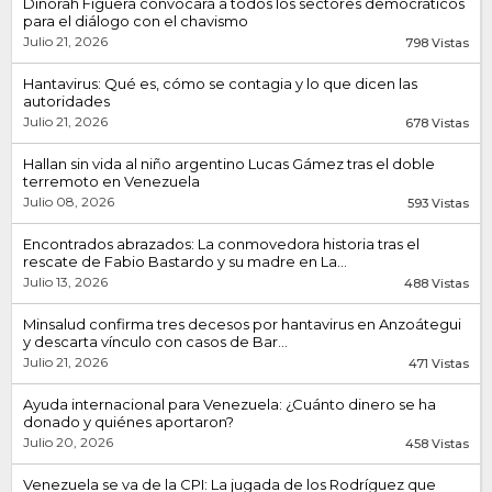
Dinorah Figuera convocará a todos los sectores democráticos
para el diálogo con el chavismo
Julio 21, 2026
798 Vistas
Hantavirus: Qué es, cómo se contagia y lo que dicen las
autoridades
Julio 21, 2026
678 Vistas
Hallan sin vida al niño argentino Lucas Gámez tras el doble
terremoto en Venezuela
Julio 08, 2026
593 Vistas
Encontrados abrazados: La conmovedora historia tras el
rescate de Fabio Bastardo y su madre en La...
Julio 13, 2026
488 Vistas
Minsalud confirma tres decesos por hantavirus en Anzoátegui
y descarta vínculo con casos de Bar...
Julio 21, 2026
471 Vistas
Ayuda internacional para Venezuela: ¿Cuánto dinero se ha
donado y quiénes aportaron?
Julio 20, 2026
458 Vistas
Venezuela se va de la CPI: La jugada de los Rodríguez que