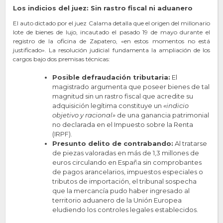
Los indicios del juez: Sin rastro fiscal ni aduanero
El auto dictado por el juez Calama detalla que el origen del millonario
lote de bienes de lujo, incautado el pasado 19 de mayo durante el
registro de la oficina de Zapatero, «en estos momentos no está
justificado». La resolución judicial fundamenta la ampliación de los
cargos bajo dos premisas técnicas:
Posible defraudación tributaria:
El
magistrado argumenta que poseer bienes de tal
magnitud sin un rastro fiscal que acredite su
adquisición legítima constituye un
«indicio
objetivo y racional»
de una ganancia patrimonial
no declarada en el Impuesto sobre la Renta
(IRPF).
Presunto delito de contrabando:
Al tratarse
de piezas valoradas en más de 1,3 millones de
euros circulando en España sin comprobantes
de pagos arancelarios, impuestos especiales o
tributos de importación, el tribunal sospecha
que la mercancía pudo haber ingresado al
territorio aduanero de la Unión Europea
eludiendo los controles legales establecidos.