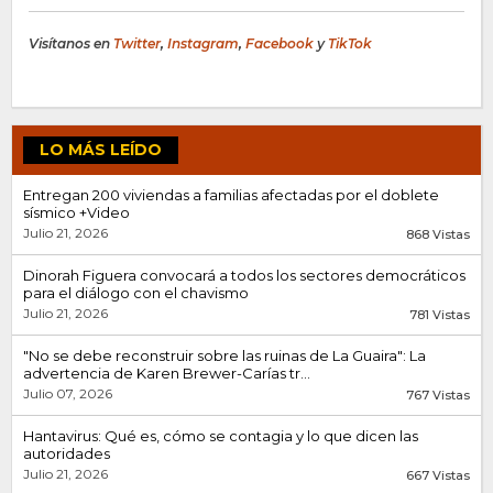
Visítanos en
Twitter
,
Instagram
,
Facebook
y
TikTok
LO MÁS LEÍDO
Entregan 200 viviendas a familias afectadas por el doblete
sísmico +Video
Julio 21, 2026
868 Vistas
Dinorah Figuera convocará a todos los sectores democráticos
para el diálogo con el chavismo
Julio 21, 2026
781 Vistas
"No se debe reconstruir sobre las ruinas de La Guaira": La
advertencia de Karen Brewer-Carías tr...
Julio 07, 2026
767 Vistas
Hantavirus: Qué es, cómo se contagia y lo que dicen las
autoridades
Julio 21, 2026
667 Vistas