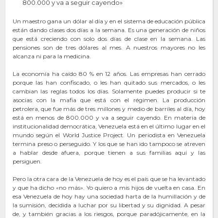
800.000 y va a seguir cayendo»
Un maestro gana un dólar al día y en el sistema de educación pública
están dando clases dos días a la semana. Es una generación de niños
que está creciendo con solo dos días de clase en la semana. Las
pensiones son de tres dólares al mes. A nuestros mayores no les
alcanza ni para la medicina.
La economía ha caído 80 % en 12 años. Las empresas han cerrado
porque las han confiscado, o les han quitado sus mercados, o les
cambian las reglas todos los días. Solamente puedes producir si te
asocias con la mafia que está con el régimen. La producción
petrolera, que fue más de tres millones y medio de barriles al día, hoy
está en menos de 800.000 y va a seguir cayendo. En materia de
institucionalidad democrática, Venezuela está en el último lugar en el
mundo según el World Justice Project. Un periodista en Venezuela
termina preso o perseguido. Y los que se han ido tampoco se atreven
a hablar desde afuera, porque tienen a sus familias aquí y las
persiguen.
Pero la otra cara de la Venezuela de hoy es el país que se ha levantado
y que ha dicho «no más». Yo quiero a mis hijos de vuelta en casa. En
esa Venezuela de hoy hay una sociedad harta de la humillación y de
la sumisión, decidida a luchar por su libertad y su dignidad. A pesar
de, y también gracias a los riesgos, porque paradójicamente, en la