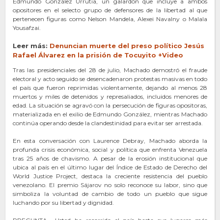
Edmundo González Urrutia, un galardón que incluye a ambos
opositores en el selecto grupo de defensores de la libertad al que
pertenecen figuras como Nelson Mandela, Alexei Navalny o Malala
Yousafzai.
Leer más:
Denuncian muerte del preso político Jesús
Rafael Álvarez en la prisión de Tocuyito +Video
Tras las presidenciales del 28 de julio, Machado demostró el fraude
electoral y acto seguido se desencadenaron protestas masivas en todo
el país que fueron reprimidas violentamente, dejando al menos 28
muertos y miles de detenidos y represaliados, incluidos menores de
edad. La situación se agravó con la persecución de figuras opositoras,
materializada en el exilio de Edmundo González, mientras Machado
continúa operando desde la clandestinidad para evitar ser arrestada.
En esta conversación con Laurence Debray, Machado aborda la
profunda crisis económica, social y política que enfrenta Venezuela
tras 25 años de chavismo. A pesar de la erosión institucional que
ubica al país en el último lugar del Índice de Estado de Derecho del
World Justice Project, destaca la creciente resistencia del pueblo
venezolano. El premio Sájarov no solo reconoce su labor, sino que
simboliza la voluntad de cambio de todo un pueblo que sigue
luchando por su libertad y dignidad.