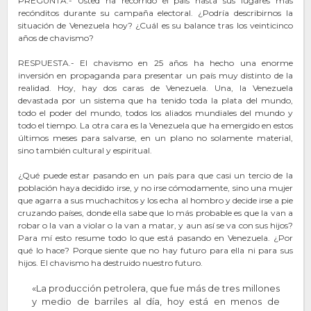
PREGUNTA.- Usted ha recorrido el país hasta sus lugares más
recónditos durante su campaña electoral. ¿Podría describirnos la
situación de Venezuela hoy? ¿Cuál es su balance tras los veinticinco
años de chavismo?
RESPUESTA.- El chavismo en 25 años ha hecho una enorme
inversión en propaganda para presentar un país muy distinto de la
realidad. Hoy, hay dos caras de Venezuela. Una, la Venezuela
devastada por un sistema que ha tenido toda la plata del mundo,
todo el poder del mundo, todos los aliados mundiales del mundo y
todo el tiempo. La otra cara es la Venezuela que ha emergido en estos
últimos meses para salvarse, en un plano no solamente material,
sino también cultural y espiritual.
¿Qué puede estar pasando en un país para que casi un tercio de la
población haya decidido irse, y no irse cómodamente, sino una mujer
que agarra a sus muchachitos y los echa al hombro y decide irse a pie
cruzando países, donde ella sabe que lo más probable es que la van a
robar o la van a violar o la van a matar, y aun así se va con sus hijos?
Para mí esto resume todo lo que está pasando en Venezuela. ¿Por
qué lo hace? Porque siente que no hay futuro para ella ni para sus
hijos. El chavismo ha destruido nuestro futuro.
«La producción petrolera, que fue más de tres millones
y medio de barriles al día, hoy está en menos de