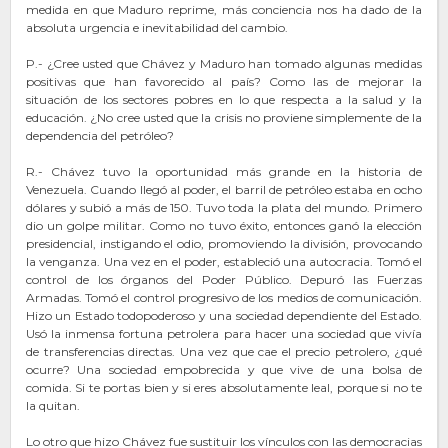
medida en que Maduro reprime, más conciencia nos ha dado de la
absoluta urgencia e inevitabilidad del cambio.
P.- ¿Cree usted que Chávez y Maduro han tomado algunas medidas
positivas que han favorecido al país? Como las de mejorar la
situación de los sectores pobres en lo que respecta a la salud y la
educación. ¿No cree usted que la crisis no proviene simplemente de la
dependencia del petróleo?
R.- Chávez tuvo la oportunidad más grande en la historia de
Venezuela. Cuando llegó al poder, el barril de petróleo estaba en ocho
dólares y subió a más de 150. Tuvo toda la plata del mundo. Primero
dio un golpe militar. Como no tuvo éxito, entonces ganó la elección
presidencial, instigando el odio, promoviendo la división, provocando
la venganza. Una vez en el poder, estableció una autocracia. Tomó el
control de los órganos del Poder Público. Depuró las Fuerzas
Armadas. Tomó el control progresivo de los medios de comunicación.
Hizo un Estado todopoderoso y una sociedad dependiente del Estado.
Usó la inmensa fortuna petrolera para hacer una sociedad que vivía
de transferencias directas. Una vez que cae el precio petrolero, ¿qué
ocurre? Una sociedad empobrecida y que vive de una bolsa de
comida. Si te portas bien y si eres absolutamente leal, porque si no te
la quitan.
Lo otro que hizo Chávez fue sustituir los vínculos con las democracias