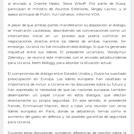
al enviado a Oriente Medio, Steve Wikoff. Por parte de Rusia,
participan el ministro de Asuntos Exteriores, Sergey Lavrov, y el
asesor principal de Putin, Yuri Ushakov, informó VOA.
A pesar de que ambas partes manifestaron su disposición al diálogo,
se mostraron cautelosas, describiendo las conversaciones como un
intercambio inicial en un proceso que podría culminar en
negociaciones directas entre los líderes de ambas naciones. Sin
embargo, Ucrania no fue incluida en este diálogo, lo que ha generado
inquietud entre sus líderes. El presidente ucraniano, Volodymyr
Zelenskyy, se reunirá este miércoles con el enviado estadounidense
para Ucrania, Keith Kellogg, para abordar la situación actual.
El compromiso de diálogo entre Estados Unidos y Rusia ha suscitado
preocupación en Europa. Los líderes europeos han resaltado la
importancia de incluir a Ucrania en las discusiones sobre su futuro y
han expresado la necesidad de que las naciones europeas también
desempeñen un papel crucial en estos diálogos, que afectan
directamente su propia seguridad. En este sentido, el presidente
francés, Emmanuel Macron, llevó a cabo una reunión con otros
líderes europeos en París, donde se debatieron temas como el
aumento del gasto en defensa y las posibles garantías de seguridad
para Ucrania.
Durante estas discusiones, surgieron diferencias de opinión sobre la