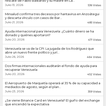
rescate de Fabio Bastardo y su madre en La...
Julio 13, 2026
536 Vistas
Minsalud confirma tres decesos por hantavirus en Anzoátegui
y descarta vínculo con casos de Bar...
Julio 21, 2026
485 Vistas
Ayuda internacional para Venezuela: ¿Cuánto dinero se ha
donado y quiénes aportaron?
Julio 20, 2026
471 Vistas
Venezuela se va de la CPI: La jugada de los Rodríguez que
abre un nuevo frente político y jurí...
Julio 26, 2026
464 Vistas
Dos firmas internacionales auditarán el fondo de ayuda para
recuperar Venezuela
Julio 20, 2026
452 Vistas
El Aeropuerto de Maiquetía operará al 35 % de su capacidad a
mediados de agosto, según el plan...
Julio 23, 2026
359 Vistas
¿Se viene Binance Card en Venezuela? El guiño del exchange
que encendió la expectativa