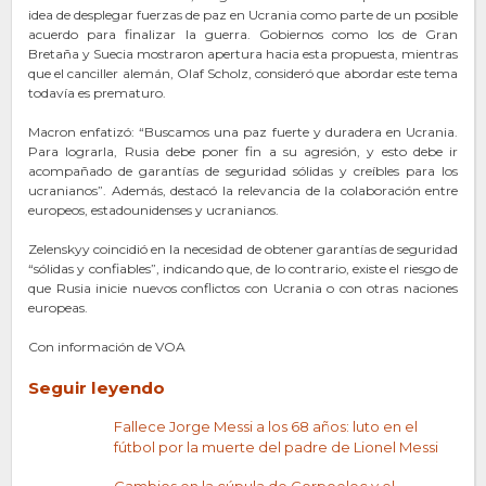
idea de desplegar fuerzas de paz en Ucrania como parte de un posible
acuerdo para finalizar la guerra. Gobiernos como los de Gran
Bretaña y Suecia mostraron apertura hacia esta propuesta, mientras
que el canciller alemán, Olaf Scholz, consideró que abordar este tema
todavía es prematuro.
Macron enfatizó: “Buscamos una paz fuerte y duradera en Ucrania.
Para lograrla, Rusia debe poner fin a su agresión, y esto debe ir
acompañado de garantías de seguridad sólidas y creíbles para los
ucranianos”. Además, destacó la relevancia de la colaboración entre
europeos, estadounidenses y ucranianos.
Zelenskyy coincidió en la necesidad de obtener garantías de seguridad
“sólidas y confiables”, indicando que, de lo contrario, existe el riesgo de
que Rusia inicie nuevos conflictos con Ucrania o con otras naciones
europeas.
Con información de VOA
Seguir leyendo
Fallece Jorge Messi a los 68 años: luto en el
fútbol por la muerte del padre de Lionel Messi
Cambios en la cúpula de Corpoelec y el