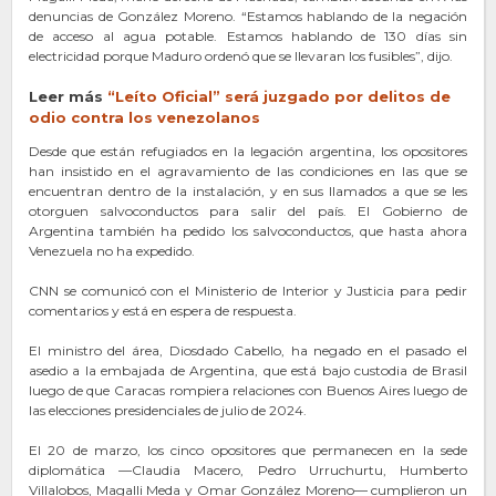
denuncias de González Moreno. “Estamos hablando de la negación
de acceso al agua potable. Estamos hablando de 130 días sin
electricidad porque Maduro ordenó que se llevaran los fusibles”, dijo.
Leer más
“Leíto Oficial”
se
rá juzgado por delitos de
odio contra los venezolanos
Desde que están refugiados en la legación argentina, los opositores
han insistido en el agravamiento de las condiciones en las que se
encuentran dentro de la instalación, y en sus llamados a que se les
otorguen salvoconductos para salir del país. El Gobierno de
Argentina también ha pedido los salvoconductos, que hasta ahora
Venezuela no ha expedido.
CNN se comunicó con el Ministerio de Interior y Justicia para pedir
comentarios y está en espera de respuesta.
El ministro del área, Diosdado Cabello, ha negado en el pasado el
asedio a la embajada de Argentina, que está bajo custodia de Brasil
luego de que Caracas rompiera relaciones con Buenos Aires luego de
las elecciones presidenciales de julio de 2024.
El 20 de marzo, los cinco opositores que permanecen en la sede
diplomática —Claudia Macero, Pedro Urruchurtu, Humberto
Villalobos, Magalli Meda y Omar González Moreno— cumplieron un